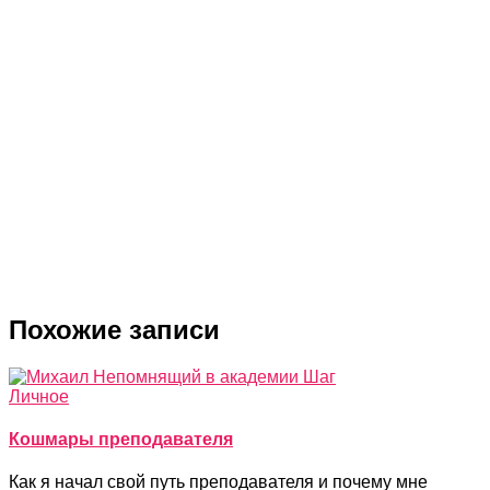
5 лучших почтовых клиента для ПК
Как сделать подпись к письмам в Gmail
Лучшие бесплатные программы для записи
видео с экрана
Как вставить картинку в таблицу Google
Похожие записи
Личное
Кошмары преподавателя
Как я начал свой путь преподавателя и почему мне