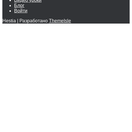
Видео уроки
Блог
Войти
Hestia | Разработано
ThemeIsle