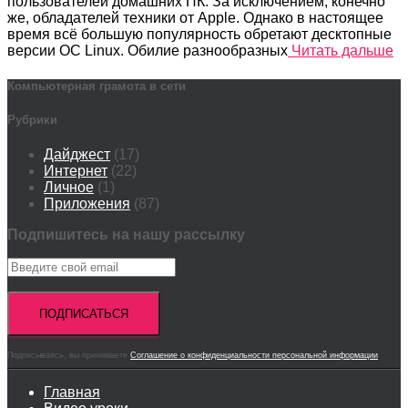
пользователей домашних ПК. За исключением, конечно
же, обладателей техники от Apple. Однако в настоящее
время всё большую популярность обретают десктопные
версии ОС Linux. Обилие разнообразных
Читать дальше
Компьютерная грамота в сети
Рубрики
Дайджест
(17)
Интернет
(22)
Личное
(1)
Приложения
(87)
Подпишитесь на нашу рассылку
Подписываясь, вы принимаете
Соглашение о конфиденциальности персональной информации
Главная